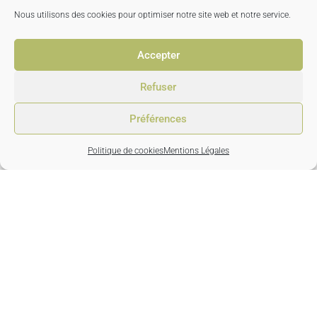
Nous utilisons des cookies pour optimiser notre site web et notre service.
Accepter
Refuser
Préférences
Politique de cookies
Mentions Légales
Vinifié et élevé en fûts de chêne © 2024
www.louise-
brison.fr
Capitale social de 159 448 euros TVA : FR89327674594
Nos liens
Mentions Légales
Contact