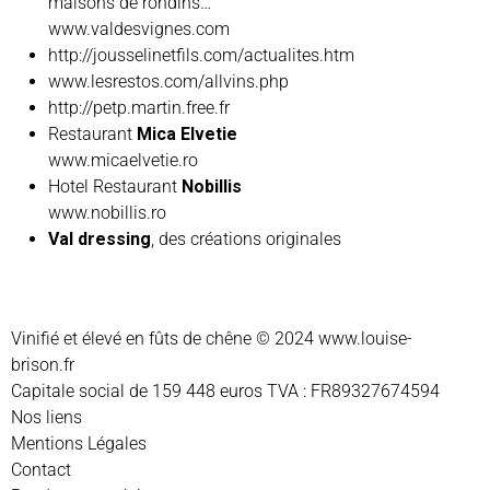
maisons de rondins…
www.valdesvignes.com
http://jousselinetfils.com/actualites.htm
www.lesrestos.com/allvins.php
http://petp.martin.free.fr
Restaurant
Mica Elvetie
www.micaelvetie.ro
Hotel Restaurant
Nobillis
www.nobillis.ro
Val dressing
, des créations originales
Vinifié et élevé en fûts de chêne © 2024
www.louise-
brison.fr
Capitale social de 159 448 euros TVA : FR89327674594
Nos liens
Mentions Légales
Contact