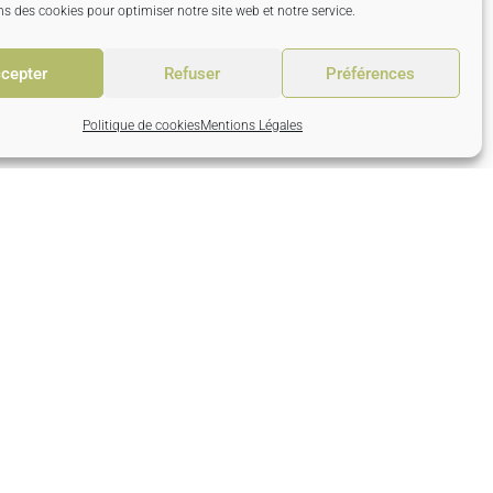
ns des cookies pour optimiser notre site web et notre service.
cepter
Refuser
Préférences
Politique de cookies
Mentions Légales
ue du Val des Saults
rand Mallet
60 Noé les Mallets
e: +33 (0) 3 25 29 62 58