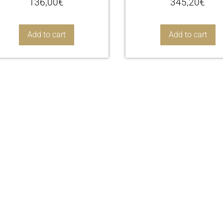
136,00
€
345,20
€
Add to cart
Add to cart