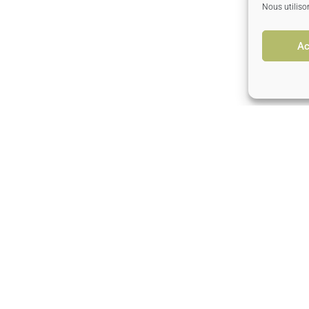
Nous utiliso
Ac
9 448 euros
Our links
10 R
4
Legal Notice
Le G
Contact
10 3
Visit us… From Monday to Friday
Phon
9h00-12h30/13h30-17h00
Weekends and holidays On
appointment