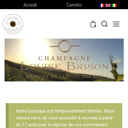
Accedi
Carrello
0
Notre boutique est temporairement fermée. Nous
serons ravis de vous accueillir à nouveau à partir
du 17 août pour la reprise de vos commandes.