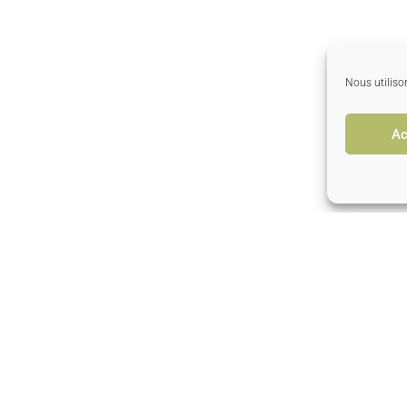
Nous utiliso
Ac
159 448 euros
I nostri collegamenti
10 R
594
Mentions Légales
Le G
Contatto
10 3
Tel 
Visitateci… Dal lunedì al venerdì