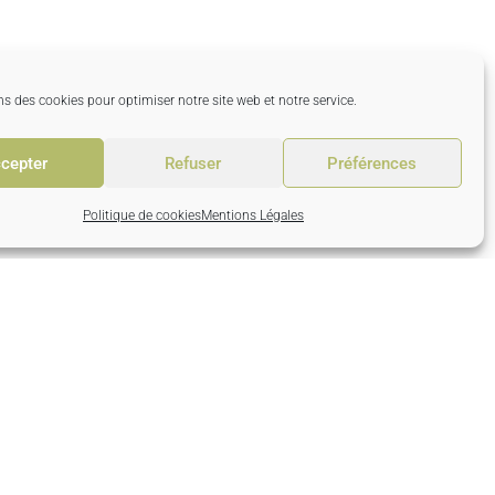
ns des cookies pour optimiser notre site web et notre service.
cepter
Refuser
Préférences
Politique de cookies
Mentions Légales
ue du Val des Saults
rand Mallet
60 Noé les Mallets
: +33 (0) 3 25 29 62 58